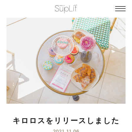
キロロスをリリースしました
2021.11.06