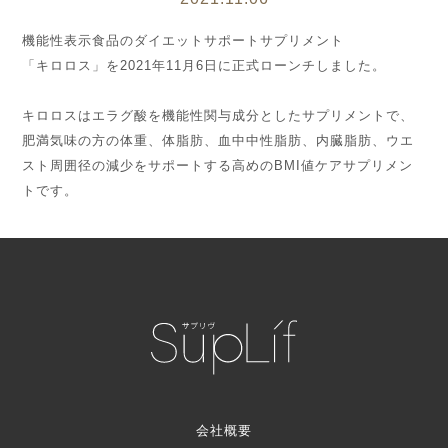
機能性表示食品のダイエットサポートサプリメント
「キロロス」を2021年11月6日に正式ローンチしました。
キロロスはエラグ酸を機能性関与成分としたサプリメントで、
肥満気味の方の体重、体脂肪、血中中性脂肪、内臓脂肪、ウエ
スト周囲径の減少をサポートする高めのBMI値ケアサプリメン
トです。
会社概要