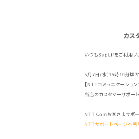
カス
いつもSupLifをご利用
5月7日(水)15時10分頃
【NTTコミュニケーショ
当店のカスタマーサポー
NTT Comお客さまサポ
NTTサポートページへ移